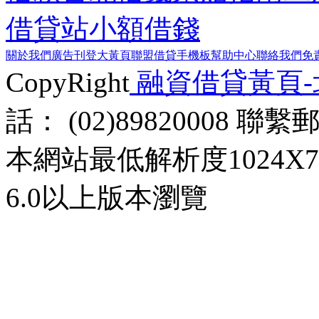
借貸站
小額借錢
關於我們
廣告刊登
大黃頁聯盟
借貸手機板
幫助中心
聯絡我們
免
CopyRight
融資借貸黃頁
話： (02)89820008 聯
本網站最低解析度1024X768d
6.0以上版本瀏覽