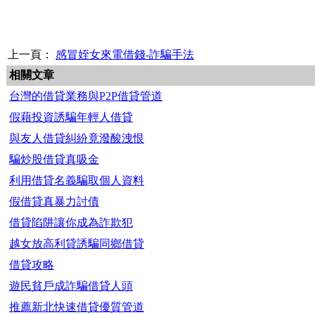
上一頁：
感冒姪女來電借錢-詐騙手法
相關文章
台灣的借貸業務與P2P借貸管道
假藉投資誘騙年輕人借貸
與友人借貸糾紛竟潑酸洩恨
騙炒股借貸真吸金
利用借貸名義騙取個人資料
假借貸真暴力討債
借貸陷阱讓你成為詐欺犯
越女放高利貸誘騙同鄉借貸
借貸攻略
遊民貧戶成詐騙借貸人頭
推薦新北快速借貸優質管道