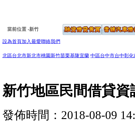
當前位置
-新竹
設為首頁
加入最愛
聯絡我們
北區
台北市
新北市
桃園
新竹
苗栗
基隆
宜蘭
中區
台中市
台中
彰化
新竹地區民間借貸資
發佈時間：2018-08-09 14