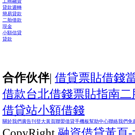
工商融資
貸款週轉
簡易貸款
二胎借款
現金
小額信貸
貸款
合作伙伴
|
借貸
票貼
借錢
借款
台北借錢
票貼指南
二
借貸站
小額借錢
關於我們
廣告刊登
大黃頁聯盟
借貸手機板
幫助中心
聯絡我們
免
CopyRight
融資借貸黃頁