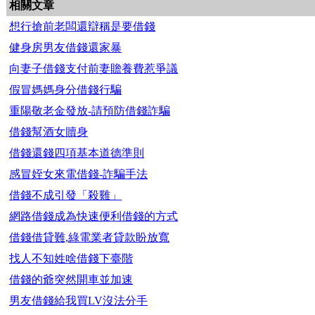
相關文章
想行搶前老闆還辯稱是要借錢
健身房男友借錢還家暴
向妻子借錢支付前妻贍養費惹爭議
假冒媽媽身分借錢行騙
重陽敬老金發放-請預防借錢詐騙
借錢幫酒女贖身
借錢還錢四項基本道德準則
感冒姪女來電借錢-詐騙手法
借錢不成引發「殺雞」
網路借錢成為快速便利借錢的方式
借錢借貸難,綠電業者貸款盼放寬
找人不知姓啥借錢下臺階
借錢的爺突然開車並加速
男友借錢給我買LV沒法分手