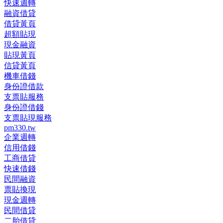
快速週轉
融資借貸
借貸黃頁
超額貼現
現金融資
貼現黃頁
信貸黃頁
機車借錢
身份證借款
支票貼服務
身份證借錢
支票貼現服務
pm330.tw
企業週轉
信用借錢
工商借貸
快速借錢
民間融資
票貼換現
現金週轉
民間借貸
二胎借貸