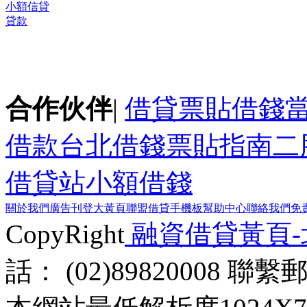
小額信貸
貸款
合作伙伴
|
借貸
票貼
借錢
借款
台北借錢
票貼指南
二
借貸站
小額借錢
關於我們
廣告刊登
大黃頁聯盟
借貸手機板
幫助中心
聯絡我們
免
CopyRight
融資借貸黃頁
話： (02)89820008 聯