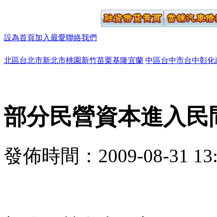
設為首頁
加入最愛
聯絡我們
北區
台北市
新北市
桃園
新竹
苗栗
基隆
宜蘭
中區
台中市
台中
彰化
部分民營資本進入民
發佈時間：2009-08-31 13