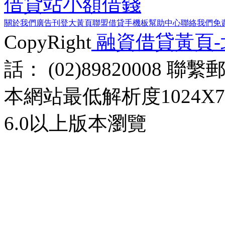
借貸站
小額借錢
關於我們
廣告刊登
大黃頁聯盟
借貸手機板
幫助中心
聯絡我們
免
CopyRight
融資借貸黃頁
話： (02)89820008 聯
本網站最低解析度1024X768d
6.0以上版本瀏覽