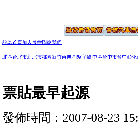
設為首頁
加入最愛
聯絡我們
北區
台北市
新北市
桃園
新竹
苗栗
基隆
宜蘭
中區
台中市
台中
彰化
票貼最早起源
發佈時間：2007-08-23 15