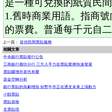
是一種可兌換的紙質民
1.舊時商業用語。指商
的票費。普通每千元自二
上一頁：
提供民間票貼服務
相關文章
中央銀行票貼發行公告
工商銀行廊坊分行 三方入手力促票貼業務快速發展
票貼驟增亦喜也有憂
資金空轉分析
銀行票貼的急劇增加 短暫牛市正在透支未來上漲動力
小額票貼
票貼資格
支票貼現