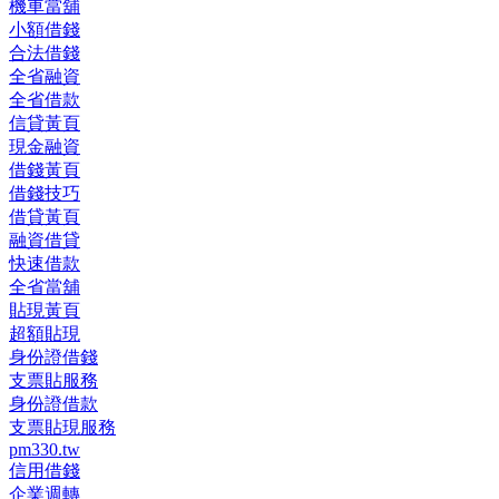
機車當舖
小額借錢
合法借錢
全省融資
全省借款
信貸黃頁
現金融資
借錢黃頁
借錢技巧
借貸黃頁
融資借貸
快速借款
全省當舖
貼現黃頁
超額貼現
身份證借錢
支票貼服務
身份證借款
支票貼現服務
pm330.tw
信用借錢
企業週轉