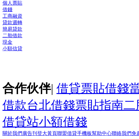
個人票貼
借錢
工商融資
貸款週轉
簡易貸款
二胎借款
現金
小額信貸
合作伙伴
|
借貸
票貼
借錢
借款
台北借錢
票貼指南
二
借貸站
小額借錢
關於我們
廣告刊登
大黃頁聯盟
借貸手機板
幫助中心
聯絡我們
免