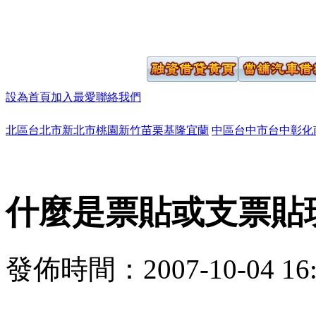
設為首頁
加入最愛
聯絡我們
北區
台北市
新北市
桃園
新竹
苗栗
基隆
宜蘭
中區
台中市
台中
彰化
什麼是票貼或支票貼
發佈時間：2007-10-04 16