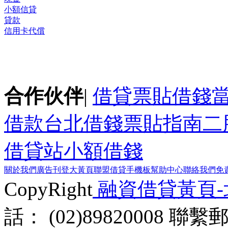
小額信貸
貸款
信用卡代償
合作伙伴
|
借貸
票貼
借錢
借款
台北借錢
票貼指南
二
借貸站
小額借錢
關於我們
廣告刊登
大黃頁聯盟
借貸手機板
幫助中心
聯絡我們
免
CopyRight
融資借貸黃頁
話： (02)89820008 聯