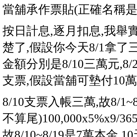
當舖承作票貼(正確名稱是
按日計息,逐月扣息,我舉
楚了,假設你今天8/1拿
金額分別是8/10三萬元,8/
支票,假設當舖可墊付10萬
8/10支票入帳三萬,故8/1
不算尾)100,000x5%x9/3
故8/10~8/19是7萬本金,1