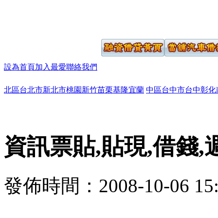
設為首頁
加入最愛
聯絡我們
北區
台北市
新北市
桃園
新竹
苗栗
基隆
宜蘭
中區
台中市
台中
彰化
資訊票貼,貼現,借錢,
發佈時間：2008-10-06 15