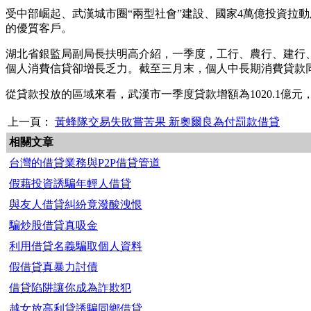
受中部崛起、武漢城市圈“兩型社會”建設、國家4萬億投資拉
的優質客戶。
湖北省銀監局副局長扶明高介紹，一季度，工行、農行、建行、交
個人消費信貸卻增長乏力。截至三月末，個人中長期消費貸款同比增長
從貸款投放的區域來看，武漢市一季度貸款增額為1020.1億元，
上一頁：
黃蜂隊交易失敗嘗苦果 新奧爾良為付罰款借貸
相關文章
台灣的借貸業務與P2P借貸管道
假藉投資誘騙年輕人借貸
與友人借貸糾紛竟潑酸洩恨
騙炒股借貸真吸金
利用借貸名義騙取個人資料
假借貸真暴力討債
借貸陷阱讓你成為詐欺犯
越女放高利貸誘騙同鄉借貸