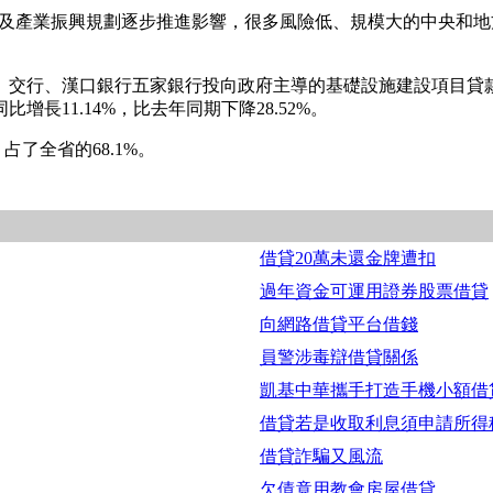
動及產業振興規劃逐步推進影響，很多風險低、規模大的中央和
行、漢口銀行五家銀行投向政府主導的基礎設施建設項目貸款餘額比
11.14%，比去年同期下降28.52%。
占了全省的68.1%。
借貸20萬未還金牌遭扣
過年資金可運用證券股票借貸
向網路借貸平台借錢
員警涉毒辯借貸關係
凱基中華攜手打造手機小額借
借貸若是收取利息須申請所得
借貸詐騙又風流
欠債竟用教會房屋借貸