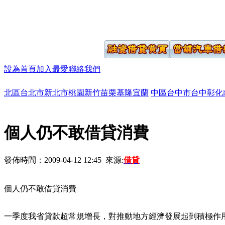
設為首頁
加入最愛
聯絡我們
北區
台北市
新北市
桃園
新竹
苗栗
基隆
宜蘭
中區
台中市
台中
彰化
個人仍不敢借貸消費
發佈時間：2009-04-12 12:45 來源:
借貸
個人仍不敢借貸消費
一季度我省貸款超常規增長，對推動地方經濟發展起到積極作