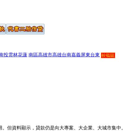
南投
雲林
花蓮
南區
高雄市
高雄
台南
嘉義
屏東
台東
用。但資料顯示，貸款仍是向大專案、大企業、大城市集中。