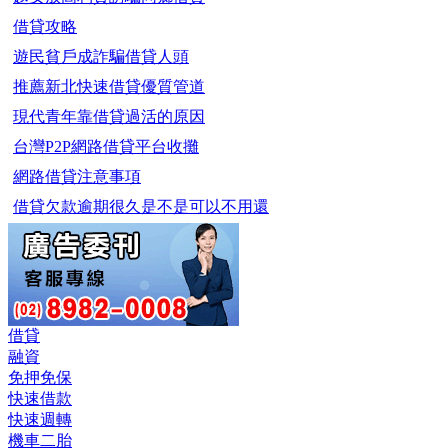
借貸攻略
遊民貧戶成詐騙借貸人頭
推薦新北快速借貸優質管道
現代青年靠借貸過活的原因
台灣P2P網路借貸平台收攤
網路借貸注意事項
借貸欠款逾期很久是不是可以不用還
借貸
融資
免押免保
快速借款
快速週轉
機車二胎