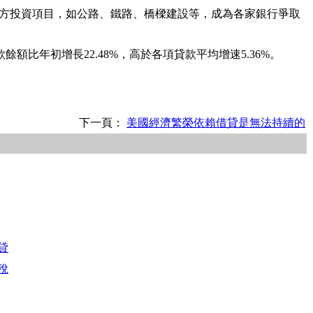
地方投資項目，如公路、鐵路、橋樑建設等，成為各家銀行爭取
年初增長22.48%，高於各項貸款平均增速5.36%。
下一頁：
美國經濟繁榮依賴借貸是無法持續的
貸
稅