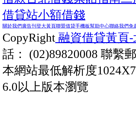
借貸站
小額借錢
關於我們
廣告刊登
大黃頁聯盟
借貸手機板
幫助中心
聯絡我們
免
CopyRight
融資借貸黃頁
話： (02)89820008 聯
本網站最低解析度1024X768d
6.0以上版本瀏覽