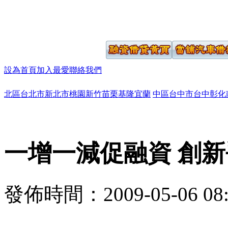
設為首頁
加入最愛
聯絡我們
北區
台北市
新北市
桃園
新竹
苗栗
基隆
宜蘭
中區
台中市
台中
彰化
一增一減促融資 創
發佈時間：2009-05-06 08