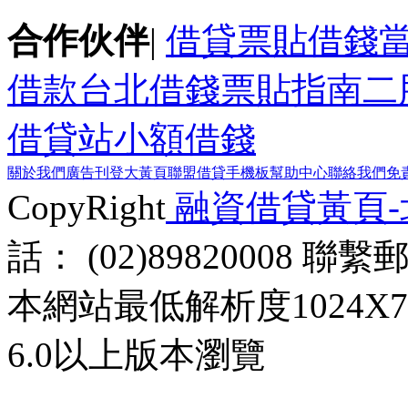
合作伙伴
|
借貸
票貼
借錢
借款
台北借錢
票貼指南
二
借貸站
小額借錢
關於我們
廣告刊登
大黃頁聯盟
借貸手機板
幫助中心
聯絡我們
免
CopyRight
融資借貸黃頁
話： (02)89820008 聯
本網站最低解析度1024X768d
6.0以上版本瀏覽