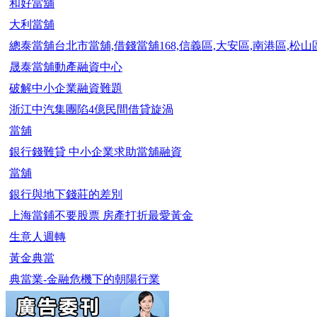
和好當舖
大利當舖
總泰當舖台北市當舖,借錢當舖168,信義區,大安區,南港區,松山
晟泰當舖動產融資中心
破解中小企業融資難題
浙江中汽集團陷4億民間借貸旋渦
當舖
銀行錢難貸 中小企業求助當舖融資
當舖
銀行與地下錢莊的差別
上海當鋪不要股票 房產打折最愛黃金
生意人週轉
黃金典當
典當業-金融危機下的朝陽行業