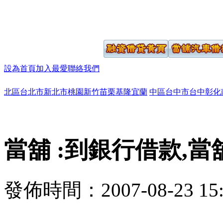
設為首頁
加入最愛
聯絡我們
北區
台北市
新北市
桃園
新竹
苗栗
基隆
宜蘭
中區
台中市
台中
彰化
當舖 :到銀行借款,
發佈時間：2007-08-23 15