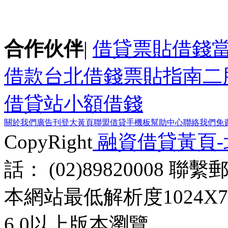
合作伙伴
|
借貸
票貼
借錢
借款
台北借錢
票貼指南
二
借貸站
小額借錢
關於我們
廣告刊登
大黃頁聯盟
借貸手機板
幫助中心
聯絡我們
免
CopyRight
融資借貸黃頁
話： (02)89820008 聯
本網站最低解析度1024X768d
6.0以上版本瀏覽