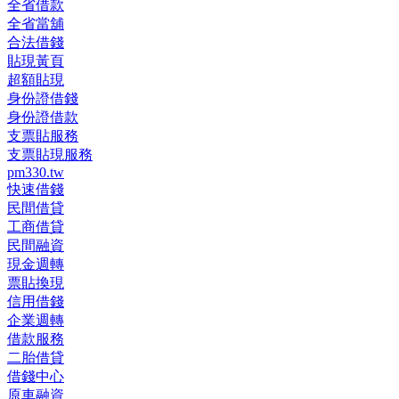
全省借款
全省當舖
合法借錢
貼現黃頁
超額貼現
身份證借錢
身份證借款
支票貼服務
支票貼現服務
pm330.tw
快速借錢
民間借貸
工商借貸
民間融資
現金週轉
票貼換現
信用借錢
企業週轉
借款服務
二胎借貸
借錢中心
原車融資