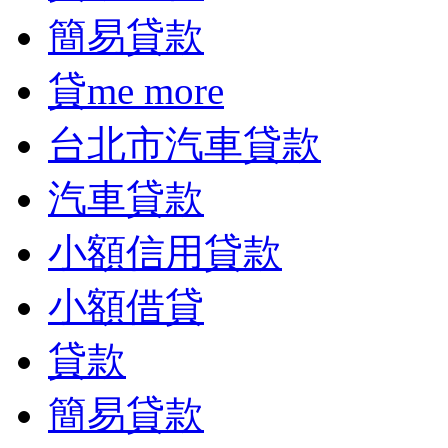
簡易貸款
貸me more
台北市汽車貸款
汽車貸款
小額信用貸款
小額借貸
貸款
簡易貸款