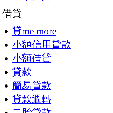
借貸
貸me more
小額信用貸款
小額借貸
貸款
簡易貸款
貸款週轉
二胎貸款