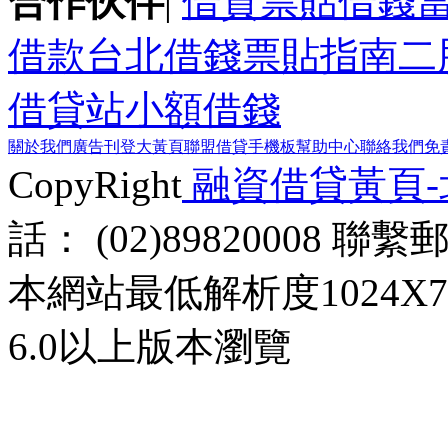
合作伙伴
|
借貸
票貼
借錢
借款
台北借錢
票貼指南
二
借貸站
小額借錢
關於我們
廣告刊登
大黃頁聯盟
借貸手機板
幫助中心
聯絡我們
免
CopyRight
融資借貸黃頁
話： (02)89820008 聯
本網站最低解析度1024X768d
6.0以上版本瀏覽