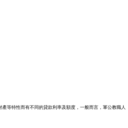
財產等特性而有不同的貸款利率及額度，一般而言，軍公教職人