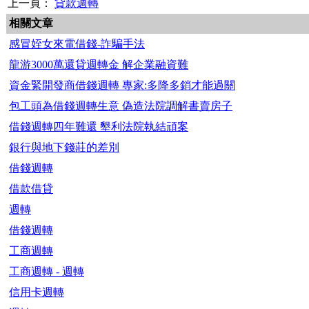
上一頁：
貸款週轉
相關文章
感冒姪女來電借錢-詐騙手法
龍游3000萬還貸週轉金 解企業融資難
資金緊開發商借錢週轉 專家:多降多銷才能過關
包工頭為借錢週轉生意 偽造法院調解書賣房子
借錢週轉四年難還 墾利法院執結頑案
銀行與地下錢莊的差別
借錢週轉
借款借貸
週轉
借錢週轉
工商週轉
工商週轉 - 週轉
信用卡週轉