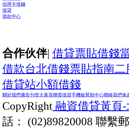
信用卡借錢
借貸
借款中心
合作伙伴
|
借貸
票貼
借錢
借款
台北借錢
票貼指南
二
借貸站
小額借錢
關於我們
廣告刊登
大黃頁聯盟
借貸手機板
幫助中心
聯絡我們
免
CopyRight
融資借貸黃頁
話： (02)89820008 聯